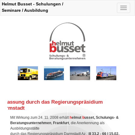
Helmut Busset - Schulungen /
Naviga
Seminare / Ausbildung
auskla
Zulassung durch das Regierungspräsidium
Darmstadt
Mit Wirkung zum 24. 11. 2008 erhält
h
elmut
b
usset, Schulungs- &
Beratungsunternehmen
,
Frankfurt
, die Anerkennung als
Ausbildungsstätte
durch das Regierungspräsidium Darmstadt Az.: I
II 33.2 - 66 I 15.02.