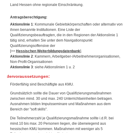
Land Hessen ohne regionale Einschränkung.
Antragsberechtigung
:
Aktionslinie 1
: Kommunale Gebietskörperschaften oder alternativ von
ihnen benannte Institutionen. Eine Liste der
Qualifizierungsbeauftragten, die in den Regionen der Aktionslinie 1
tätig sind, erhalten Sie unter dem Navigationspunkt
Qualifizierungsoffensive der
[>>
Hessischen Weiterbildungsdatenbank
].
Aktionslinie 2
: Kammern, Arbeitgeber-/Arbeitnehmerorganisationen,
Non-Profit-Organisationen
Aktionslinie 3
: siehe Aktionslinien 1 u. 2
Fördervoraussetzungen:
Förderfähig sind Beschäftigte aus KMU.
Grundsätzlich sollte die Dauer von Qualifizierungsmaßnahmen
zwischen mind. 30 und max. 240 Unterrichtseinheiten betragen.
Ausnahmen bilden Impulsseminare und Maßnahmen aus dem
Bereich der "soft skills".
Die Teilnehmerzahl je Qualifizierungsmaßnahme sollte i.d.R. bei
mind.10 bis max. 20 Personen liegen, die überwiegend aus
hessischen KMU kommen. Maßnahmen mit weniger als 5