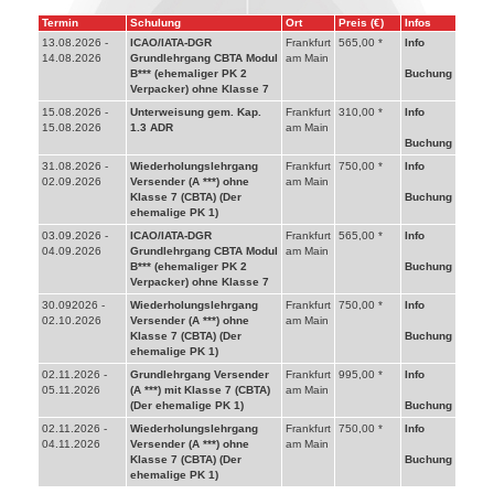
Termin
Schulung
Ort
Preis (€)
Infos
13.08.2026 -
ICAO/IATA-DGR
Frankfurt
565,00 *
Info
14.08.2026
Grundlehrgang CBTA Modul
am Main
B*** (ehemaliger PK 2
Buchung
Verpacker) ohne Klasse 7
15.08.2026 -
Unterweisung gem. Kap.
Frankfurt
310,00 *
Info
15.08.2026
1.3 ADR
am Main
Buchung
31.08.2026 -
Wiederholungslehrgang
Frankfurt
750,00 *
Info
02.09.2026
Versender (A ***) ohne
am Main
Klasse 7 (CBTA) (Der
Buchung
ehemalige PK 1)
03.09.2026 -
ICAO/IATA-DGR
Frankfurt
565,00 *
Info
04.09.2026
Grundlehrgang CBTA Modul
am Main
B*** (ehemaliger PK 2
Buchung
Verpacker) ohne Klasse 7
30.092026 -
Wiederholungslehrgang
Frankfurt
750,00 *
Info
02.10.2026
Versender (A ***) ohne
am Main
Klasse 7 (CBTA) (Der
Buchung
ehemalige PK 1)
02.11.2026 -
Grundlehrgang Versender
Frankfurt
995,00 *
Info
05.11.2026
(A ***) mit Klasse 7 (CBTA)
am Main
(Der ehemalige PK 1)
Buchung
02.11.2026 -
Wiederholungslehrgang
Frankfurt
750,00 *
Info
04.11.2026
Versender (A ***) ohne
am Main
Klasse 7 (CBTA) (Der
Buchung
ehemalige PK 1)