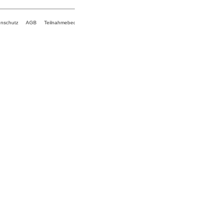
enschutz
AGB
Teilnahmebedingungen
Google Maps