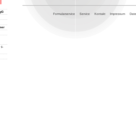
ngG
Formularservice
Service
Kontakt
Impressum
Dat
mer
 /-