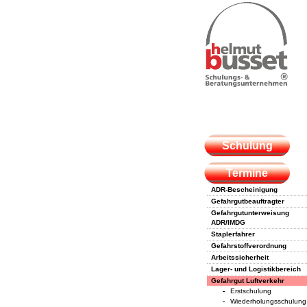
Schulung
Termine
ADR-Bescheinigung
Gefahrgutbeauftragter
Gefahrgutunterweisung
ADR/IMDG
Staplerfahrer
Gefahrstoffverordnung
Arbeitssicherheit
Lager- und Logistikbereich
Gefahrgut Luftverkehr
Erstschulung
Wiederholungsschulung