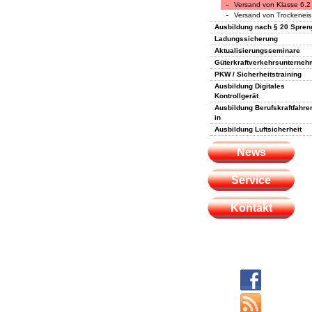
Versand von Klasse 6.2
Versand von Trockeneis
Ausbildung nach § 20 Spre
Ladungssicherung
Aktualisierungsseminare
Güterkraftverkehrsunterneh
PKW / Sicherheitstraining
Ausbildung Digitales
Kontrollgerät
Ausbildung Berufskraftfahrer
in
Ausbildung Luftsicherheit
News
Service
Kontakt